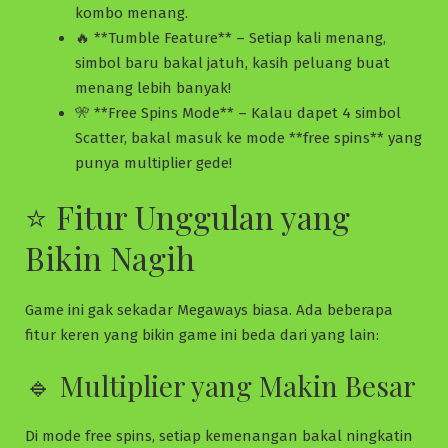
kombo menang.
🔥 **Tumble Feature** – Setiap kali menang,
simbol baru bakal jatuh, kasih peluang buat
menang lebih banyak!
🎌 **Free Spins Mode** – Kalau dapet 4 simbol
Scatter, bakal masuk ke mode **free spins** yang
punya multiplier gede!
⭐ Fitur Unggulan yang
Bikin Nagih
Game ini gak sekadar Megaways biasa. Ada beberapa
fitur keren yang bikin game ini beda dari yang lain:
🔹 Multiplier yang Makin Besar
Di mode free spins, setiap kemenangan bakal ningkatin