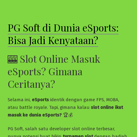
PG Soft di Dunia eSports:
Bisa Jadi Kenyataan?
🎰 Slot Online Masuk
eSports? Gimana
Ceritanya?
Selama ini,
eSports
identik dengan game FPS, MOBA,
atau battle royale. Tapi, gimana kalau
slot online ikut
masuk ke dunia eSports?
🏆💰
PG Soft, salah satu developer slot online terbesar,
punya potensi buat bikin
turnamen slot
dengan hadiah