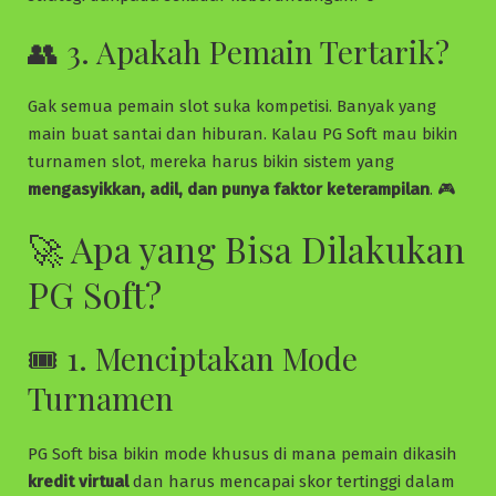
👥 3. Apakah Pemain Tertarik?
Gak semua pemain slot suka kompetisi. Banyak yang
main buat santai dan hiburan. Kalau PG Soft mau bikin
turnamen slot, mereka harus bikin sistem yang
mengasyikkan, adil, dan punya faktor keterampilan
. 🎮
🚀 Apa yang Bisa Dilakukan
PG Soft?
🎟️ 1. Menciptakan Mode
Turnamen
PG Soft bisa bikin mode khusus di mana pemain dikasih
kredit virtual
dan harus mencapai skor tertinggi dalam