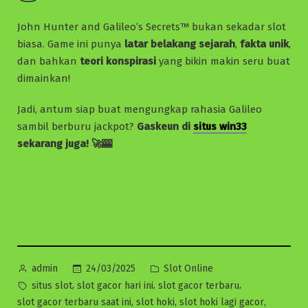
John Hunter and Galileo’s Secrets™ bukan sekadar slot
biasa. Game ini punya
latar belakang sejarah
,
fakta unik
,
dan bahkan
teori konspirasi
yang bikin makin seru buat
dimainkan!
Jadi, antum siap buat mengungkap rahasia Galileo
sambil berburu jackpot?
Gaskeun di
situs win33
sekarang juga! 🚀🎰
Posted
Posted
24/03/2025
Slot Online
admin
by
in
Tags:
,
,
,
situs slot
slot gacor hari ini
slot gacor terbaru
,
,
,
slot gacor terbaru saat ini
slot hoki
slot hoki lagi gacor