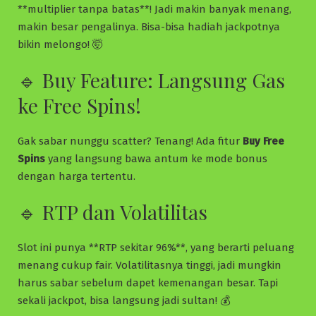
**multiplier tanpa batas**! Jadi makin banyak menang,
makin besar pengalinya. Bisa-bisa hadiah jackpotnya
bikin melongo! 🤯
🔹 Buy Feature: Langsung Gas
ke Free Spins!
Gak sabar nunggu scatter? Tenang! Ada fitur
Buy Free
Spins
yang langsung bawa antum ke mode bonus
dengan harga tertentu.
🔹 RTP dan Volatilitas
Slot ini punya **RTP sekitar 96%**, yang berarti peluang
menang cukup fair. Volatilitasnya tinggi, jadi mungkin
harus sabar sebelum dapet kemenangan besar. Tapi
sekali jackpot, bisa langsung jadi sultan! 💰