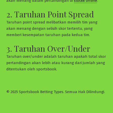
akan menang dalam pertandingan di
slot88 online
.
2. Taruhan Point Spread
Taruhan point spread melibatkan memilih tim yang
akan menang dengan selisih skor tertentu, yang
memberi kesempatan taruhan pada kedua tim.
3. Taruhan Over/Under
Taruhan over/under adalah taruhan apakah total skor
pertandingan akan lebih atau kurang dari jumlah yang
ditentukan oleh sportsbook.
© 2025 Sportsbook Betting Types. Semua Hak Dilindungi.