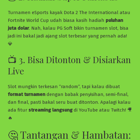
Turnamen eSports kayak Dota 2 The International atau
Fortnite World Cup udah biasa kasih hadiah
puluhan
juta dolar
. Nah, kalau PG Soft bikin turnamen slot, bisa
jadi ini bakal jadi ajang slot terbesar yang pernah ada!
💎
📺 3. Bisa Ditonton & Disiarkan
Live
Slot mungkin terkesan “random”, tapi kalau dibuat
format turnamen
dengan babak penyisihan, semi-final,
dan final, pasti bakal seru buat ditonton. Apalagi kalau
ada fitur
streaming langsung
di YouTube atau Twitch! 🎥
🔥
🤔 Tantangan & Hambatan: