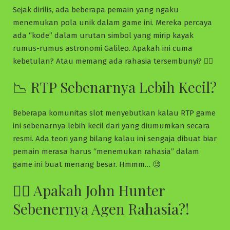
Sejak dirilis, ada beberapa pemain yang ngaku
menemukan pola unik dalam game ini. Mereka percaya
ada “kode” dalam urutan simbol yang mirip kayak
rumus-rumus astronomi Galileo. Apakah ini cuma
kebetulan? Atau memang ada rahasia tersembunyi? 😵‍💫
📉 RTP Sebenarnya Lebih Kecil?
Beberapa komunitas slot menyebutkan kalau RTP game
ini sebenarnya lebih kecil dari yang diumumkan secara
resmi. Ada teori yang bilang kalau ini sengaja dibuat biar
pemain merasa harus “menemukan rahasia” dalam
game ini buat menang besar. Hmmm… 🧐
🕵️‍♂️ Apakah John Hunter
Sebenernya Agen Rahasia?!