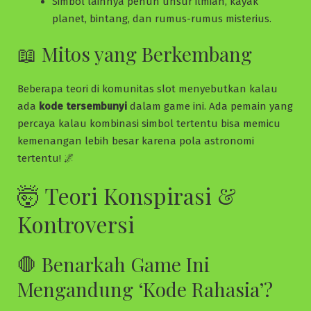
Simbol lainnya penuh unsur ilmiah, kayak
planet, bintang, dan rumus-rumus misterius.
📖 Mitos yang Berkembang
Beberapa teori di komunitas slot menyebutkan kalau
ada
kode tersembunyi
dalam game ini. Ada pemain yang
percaya kalau kombinasi simbol tertentu bisa memicu
kemenangan lebih besar karena pola astronomi
tertentu! 🌌
🤯 Teori Konspirasi &
Kontroversi
🛑 Benarkah Game Ini
Mengandung ‘Kode Rahasia’?