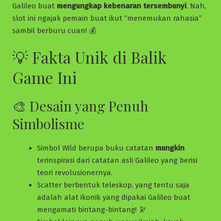
Galileo buat
mengungkap kebenaran tersembunyi
. Nah,
slot ini ngajak pemain buat ikut “menemukan rahasia”
sambil berburu cuan! 💰
💡 Fakta Unik di Balik
Game Ini
🎨 Desain yang Penuh
Simbolisme
Simbol Wild berupa buku catatan
mungkin
terinspirasi dari catatan asli Galileo yang berisi
teori revolusionernya.
Scatter berbentuk teleskop, yang tentu saja
adalah alat ikonik yang dipakai Galileo buat
mengamati bintang-bintang! 🔭