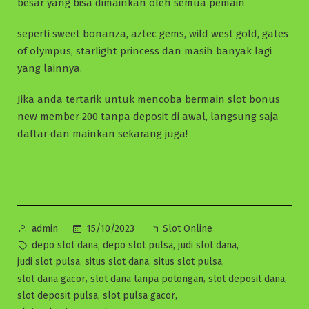
besar yang bisa dimainkan oleh semua pemain
seperti sweet bonanza, aztec gems, wild west gold, gates
of olympus, starlight princess dan masih banyak lagi
yang lainnya.
Jika anda tertarik untuk mencoba bermain slot bonus
new member 200 tanpa deposit di awal, langsung saja
daftar dan mainkan sekarang juga!
Posted
Posted
15/10/2023
Slot Online
admin
by
in
Tags:
,
,
,
depo slot dana
depo slot pulsa
judi slot dana
,
,
,
judi slot pulsa
situs slot dana
situs slot pulsa
,
,
,
slot dana gacor
slot dana tanpa potongan
slot deposit dana
,
,
slot deposit pulsa
slot pulsa gacor