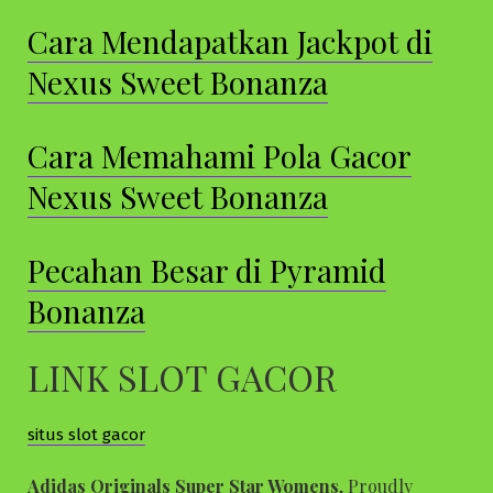
Cara Mendapatkan Jackpot di
Nexus Sweet Bonanza
Cara Memahami Pola Gacor
Nexus Sweet Bonanza
Pecahan Besar di Pyramid
Bonanza
LINK SLOT GACOR
situs slot gacor
Adidas Originals Super Star Womens
,
Proudly