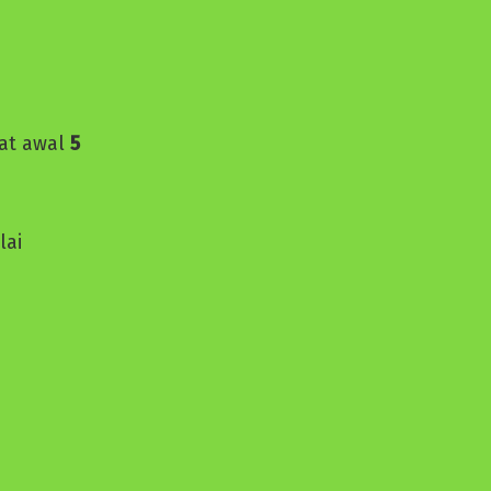
at awal
5
lai