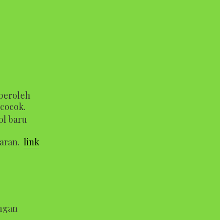
peroleh
 cocok.
l baru
taran.
link
engan