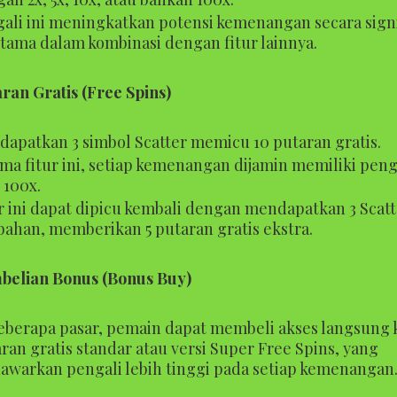
ali ini meningkatkan potensi kemenangan secara signi
tama dalam kombinasi dengan fitur lainnya.
ran Gratis (Free Spins)
apatkan 3 simbol Scatter memicu 10 putaran gratis.
ma fitur ini, setiap kemenangan dijamin memiliki pengal
 100x.
r ini dapat dipicu kembali dengan mendapatkan 3 Scat
ahan, memberikan 5 putaran gratis ekstra.
belian Bonus (Bonus Buy)
eberapa pasar, pemain dapat membeli akses langsung k
ran gratis standar atau versi Super Free Spins, yang
warkan pengali lebih tinggi pada setiap kemenangan