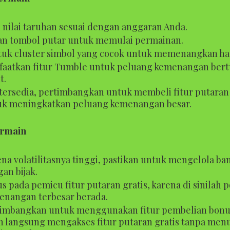
h nilai taruhan sesuai dengan anggaran Anda.
an tombol putar untuk memulai permainan.
tuk cluster simbol yang cocok untuk memenangkan ha
faatkan fitur Tumble untuk peluang kemenangan bert
t.
 tersedia, pertimbangkan untuk membeli fitur putaran 
uk meningkatkan peluang kemenangan besar.
ermain
na volatilitasnya tinggi, pastikan untuk mengelola ba
an bijak.
s pada pemicu fitur putaran gratis, karena di sinilah p
enangan terbesar berada.
timbangkan untuk menggunakan fitur pembelian bonus
n langsung mengakses fitur putaran gratis tanpa me