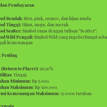
 dan Pembayaran
bol Rendah:
Biru, pink, oranye, dan hijau muda.
ol Tinggi:
Hijau, ungu, dan merah.
ol Scatter:
Simbol emas dengan tulisan “Scatter”.
ol Wild Pengali:
Simbol Wild yang juga berfungsi seb
gali kemenangan
ik Penting
(Return to Player):
96,50%.
tilitas:
Tinggi.
uhan Minimum:
Rp 5.000.
uhan Maksimum:
Rp 500.000.
ensi Kemenangan Maksimum:
15.000x taruhan.
Bermain