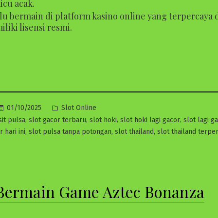
cu acak.
lu bermain di platform kasino online yang terpercaya 
liki lisensi resmi.
Posted
01/10/2025
Slot Online
in
,
,
,
,
it pulsa
slot gacor terbaru
slot hoki
slot hoki lagi gacor
slot lagi g
,
,
,
r hari ini
slot pulsa tanpa potongan
slot thailand
slot thailand terpe
Bermain Game Aztec Bonanza