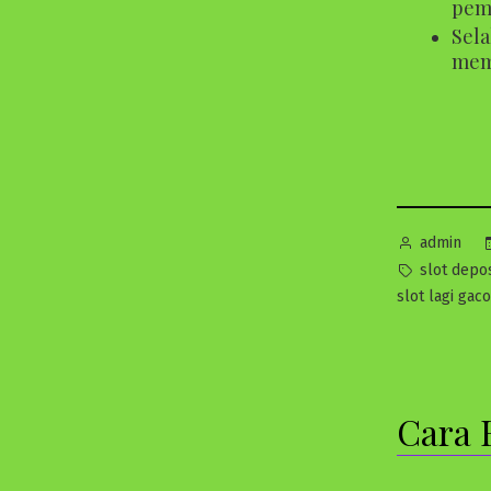
pemi
Sela
memi
Posted
admin
by
Tags:
slot depos
slot lagi gaco
Cara 