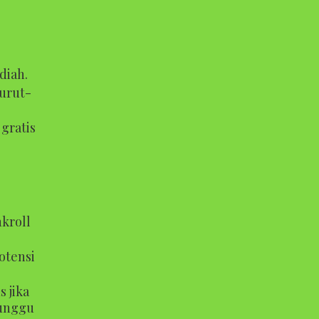
diah.
urut-
gratis
nkroll
otensi
 jika
nunggu