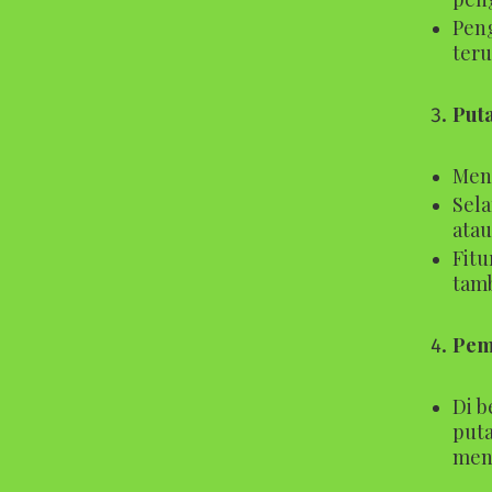
Peng
teru
Puta
Mend
Sela
atau
Fitu
tamb
Pem
Di b
puta
mena