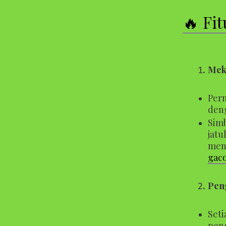
🔥 Fi
Mek
Per
deng
Sim
jatu
men
gac
Pen
Seti
peng