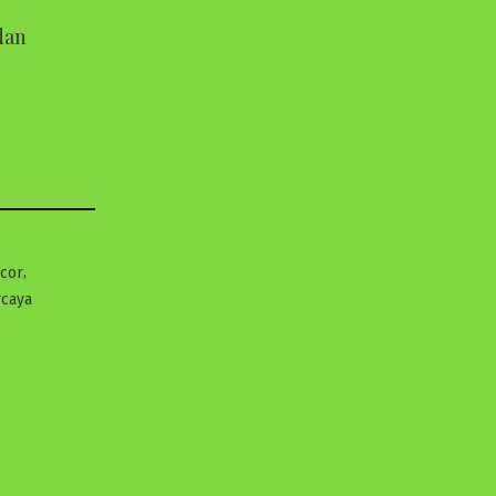
dan
,
acor
rcaya