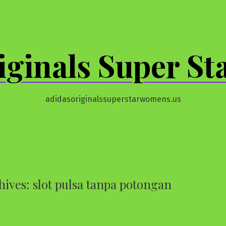
iginals Super S
adidasoriginalssuperstarwomens.us
hives:
slot pulsa tanpa potongan