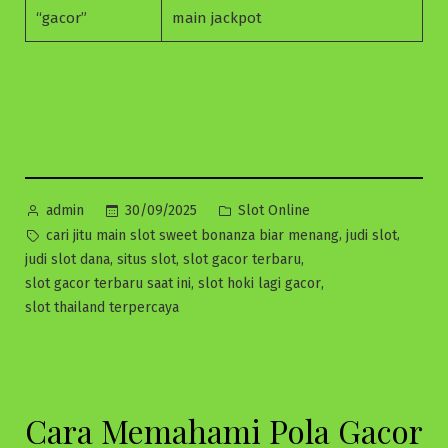
“gacor”
main jackpot
Posted
Posted
30/09/2025
Slot Online
admin
by
in
Tags:
,
,
cari jitu main slot sweet bonanza biar menang
judi slot
,
,
,
judi slot dana
situs slot
slot gacor terbaru
,
,
slot gacor terbaru saat ini
slot hoki lagi gacor
slot thailand terpercaya
Cara Memahami Pola Gacor