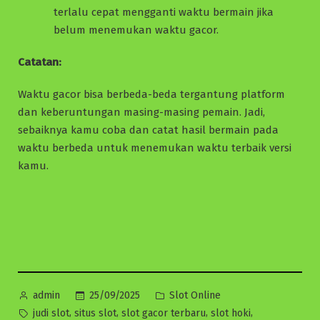
terlalu cepat mengganti waktu bermain jika
belum menemukan waktu gacor.
Catatan:
Waktu gacor bisa berbeda-beda tergantung platform
dan keberuntungan masing-masing pemain. Jadi,
sebaiknya kamu coba dan catat hasil bermain pada
waktu berbeda untuk menemukan waktu terbaik versi
kamu.
Posted
Posted
25/09/2025
Slot Online
admin
by
in
Tags:
,
,
,
,
judi slot
situs slot
slot gacor terbaru
slot hoki