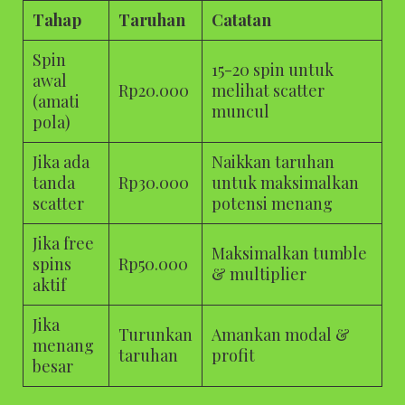
Tahap
Taruhan
Catatan
Spin
15-20 spin untuk
awal
Rp20.000
melihat scatter
(amati
muncul
pola)
Jika ada
Naikkan taruhan
tanda
Rp30.000
untuk maksimalkan
scatter
potensi menang
Jika free
Maksimalkan tumble
spins
Rp50.000
& multiplier
aktif
Jika
Turunkan
Amankan modal &
menang
taruhan
profit
besar