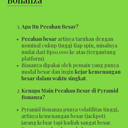
Apa Itu Pecahan Besar?
Pecahan besar
artinya taruhan dengan
nominal cukup tinggi tiap spin, misalnya
mulai dari Rp10.000 ke atas (tergantung
platform).
Biasanya dipakai oleh pemain yang punya
modal besar dan ingin
kejar kemenangan
besar dalam waktu singkat
.
Kenapa Main Pecahan Besar di Pyramid
Bonanza?
Pyramid Bonanza punya volatilitas tinggi,
artinya kemenangan besar (jackpot)
jarang keluar tapi hadiah sangat besar.