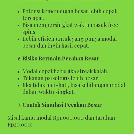
Potensi kemenangan besar lebih cepat
tercapai.
Bisa mempersingkat waktu masuk free
spins.
Lebih efisien untuk yang punya modal
besar dan ingin hasil cepat.
Risiko Bermain Pecahan Besar
Modal cepat habis jika streak kalah.
Tekanan psikologis lebih besar.
Jika tidak hati-hati, bisa kehilangan modal
dalam waktu singkat.
Contoh Simulasi Pecahan Besar
Misal kamu modal Rp1.000.000 dan taruhan
Rp20.000: