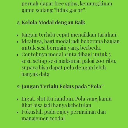
pernah dapat free spins, kemungkinan
game sedang “tidak gacor”.
Kelola Modal dengan Baik
Jangan terlalu cepat menaikkan taruhan.
Idealnya, bagi modal jadi beberapa bagian
untuk sesi bermain yang berbeda.
Contohnya modal 1 juta dibagi untuk 5
sesi, setiap sesi maksimal pakai 200 ribu,
supaya bisa dapat pola dengan lebih
banyak data.
Jangan Terlalu Fokus pada “Pola”
Ingat, slot itu random. Pola yang kamu
lihat bisa jadi hanya kebetulan.
Fokuslah pada enjoy permainan dan
manajemen modal.