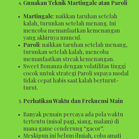
Gunakan Teknik Martingale atau Paroli
Martingale
: naikkan taruhan setelah
kalah, turunkan setelah menang. Ini
mencoba memanfaatkan kemenangan
yang akhirnya muncul.
Paroli
: naikkan taruhan setelah menang,
turunkan setelah kalah, mencoba
memanfaatkan streak kemenangan.
Sweet Bonanza dengan volatilitas tinggi
cocok untuk strategi Paroli supaya modal
tidak cepat habis saat kalah berturut-
turut.
Perhatikan Waktu dan Frekuensi Main
Banyak pemain percaya ada pola waktu
tertentu (misal pagi, siang, malam) di
mana game cenderung “gacor”.
Meskipun ini belum ilmiah, coba amati