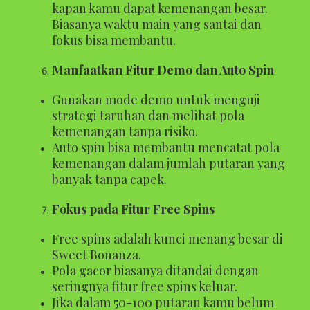
kapan kamu dapat kemenangan besar.
Biasanya waktu main yang santai dan
fokus bisa membantu.
Manfaatkan Fitur Demo dan Auto Spin
Gunakan mode demo untuk menguji
strategi taruhan dan melihat pola
kemenangan tanpa risiko.
Auto spin bisa membantu mencatat pola
kemenangan dalam jumlah putaran yang
banyak tanpa capek.
Fokus pada Fitur Free Spins
Free spins adalah kunci menang besar di
Sweet Bonanza.
Pola gacor biasanya ditandai dengan
seringnya fitur free spins keluar.
Jika dalam 50-100 putaran kamu belum