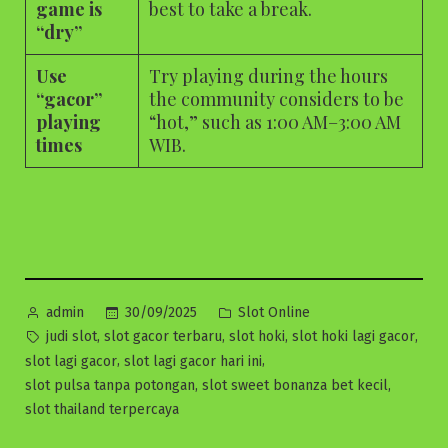
game is
best to take a break.
“dry”
Use
Try playing during the hours
“gacor”
the community considers to be
playing
“hot,” such as 1:00 AM–3:00 AM
times
WIB.
Posted
Posted
30/09/2025
Slot Online
admin
by
in
Tags:
,
,
,
,
judi slot
slot gacor terbaru
slot hoki
slot hoki lagi gacor
,
,
slot lagi gacor
slot lagi gacor hari ini
,
,
slot pulsa tanpa potongan
slot sweet bonanza bet kecil
slot thailand terpercaya