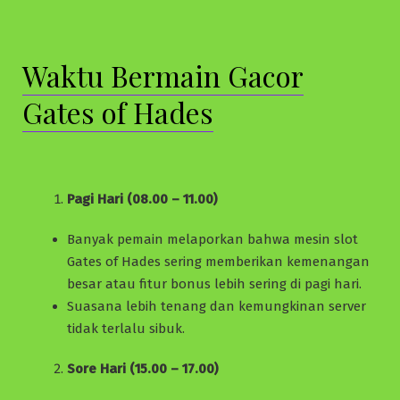
Waktu Bermain Gacor
Gates of Hades
Pagi Hari (08.00 – 11.00)
Banyak pemain melaporkan bahwa mesin slot
Gates of Hades sering memberikan kemenangan
besar atau fitur bonus lebih sering di pagi hari.
Suasana lebih tenang dan kemungkinan server
tidak terlalu sibuk.
Sore Hari (15.00 – 17.00)