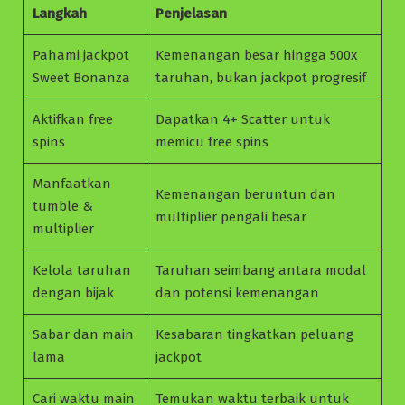
Langkah
Penjelasan
Pahami jackpot
Kemenangan besar hingga 500x
Sweet Bonanza
taruhan, bukan jackpot progresif
Aktifkan free
Dapatkan 4+ Scatter untuk
spins
memicu free spins
Manfaatkan
Kemenangan beruntun dan
tumble &
multiplier pengali besar
multiplier
Kelola taruhan
Taruhan seimbang antara modal
dengan bijak
dan potensi kemenangan
Sabar dan main
Kesabaran tingkatkan peluang
lama
jackpot
Cari waktu main
Temukan waktu terbaik untuk