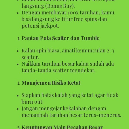
langsung (Bonus Buy).
Dengan membayar 100x taruhan, kamu
bisa langsung ke fitur free spins dan
potensi jackpot.
Pantau Pola Scatter dan Tumble
Kalau spin biasa, amati kemunculan 2-3
scatter.
Naikkan taruhan besar kalau sudah ada
tanda-tanda scatter mendekat.
Manajemen Risiko Ketat
Siapkan batas kalah yang ketat agar tidak
burn out.
Jangan mengejar kekalahan dengan
menambah taruhan besar terus-menerus.
Keuntungan Main Pecahan Besar