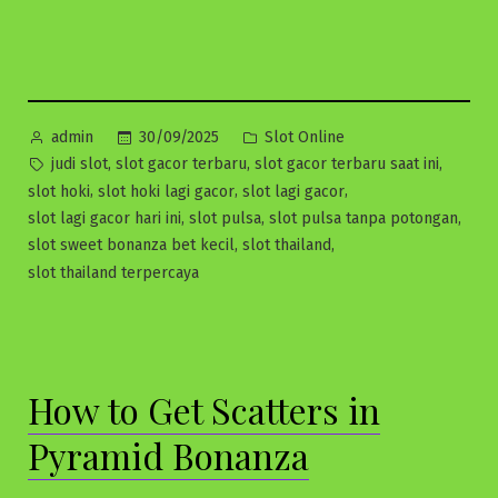
Posted
Posted
30/09/2025
Slot Online
admin
by
in
Tags:
,
,
,
judi slot
slot gacor terbaru
slot gacor terbaru saat ini
,
,
,
slot hoki
slot hoki lagi gacor
slot lagi gacor
,
,
,
slot lagi gacor hari ini
slot pulsa
slot pulsa tanpa potongan
,
,
slot sweet bonanza bet kecil
slot thailand
slot thailand terpercaya
How to Get Scatters in
Pyramid Bonanza