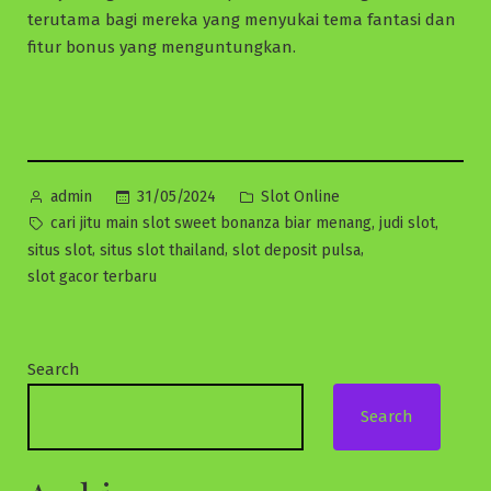
terutama bagi mereka yang menyukai tema fantasi dan
fitur bonus yang menguntungkan.
Posted
Posted
31/05/2024
Slot Online
admin
by
in
Tags:
,
,
cari jitu main slot sweet bonanza biar menang
judi slot
,
,
,
situs slot
situs slot thailand
slot deposit pulsa
slot gacor terbaru
Search
Search