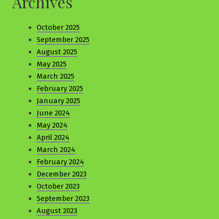
Archives
October 2025
September 2025
August 2025
May 2025
March 2025
February 2025
January 2025
June 2024
May 2024
April 2024
March 2024
February 2024
December 2023
October 2023
September 2023
August 2023