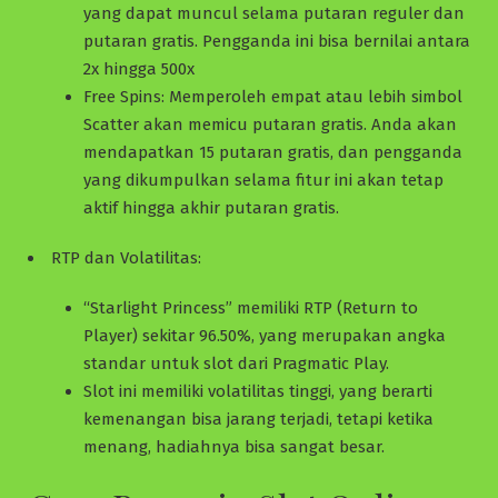
yang dapat muncul selama putaran reguler dan
putaran gratis. Pengganda ini bisa bernilai antara
2x hingga 500x
Free Spins: Memperoleh empat atau lebih simbol
Scatter akan memicu putaran gratis. Anda akan
mendapatkan 15 putaran gratis, dan pengganda
yang dikumpulkan selama fitur ini akan tetap
aktif hingga akhir putaran gratis.
RTP dan Volatilitas:
“Starlight Princess” memiliki RTP (Return to
Player) sekitar 96.50%, yang merupakan angka
standar untuk slot dari Pragmatic Play.
Slot ini memiliki volatilitas tinggi, yang berarti
kemenangan bisa jarang terjadi, tetapi ketika
menang, hadiahnya bisa sangat besar.