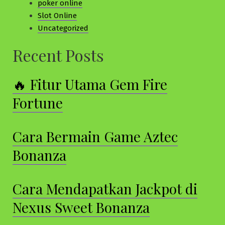
poker online
Slot Online
Uncategorized
Recent Posts
🔥 Fitur Utama Gem Fire
Fortune
Cara Bermain Game Aztec
Bonanza
Cara Mendapatkan Jackpot di
Nexus Sweet Bonanza