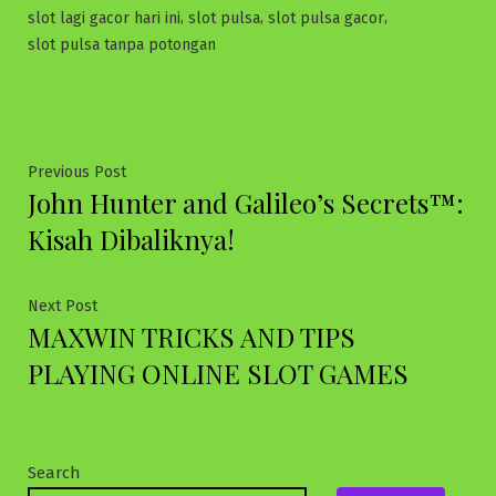
,
,
,
slot lagi gacor hari ini
slot pulsa
slot pulsa gacor
slot pulsa tanpa potongan
Post
Previous
Previous Post
John Hunter and Galileo’s Secrets™:
post:
navigation
Kisah Dibaliknya!
Next
Next Post
MAXWIN TRICKS AND TIPS
post:
PLAYING ONLINE SLOT GAMES
Search