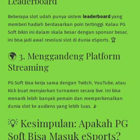
Leaderboard
Beberapa slot udah punya sistem
leaderboard
yang
memberi hadiah berdasarkan poin tertinggi. Kalau PG
Soft bikin ini dalam skala besar dengan sponsor besar,
ini bisa jadi awal revolusi slot di dunia eSports. 🏆
🌍 3. Menggandeng Platform
Streaming
PG Soft bisa kerja sama dengan Twitch, YouTube, atau
Kick buat menyiarkan turnamen secara live. Ini bisa
menarik lebih banyak pemain dan memperkenalkan
dunia slot ke audiens yang lebih luas. 📡
💡 Kesimpulan: Apakah PG
Soft Bisa Masuk eSports?