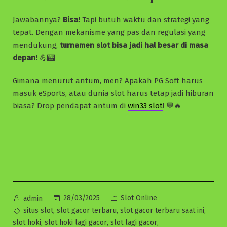
Jawabannya?
Bisa!
Tapi butuh waktu dan strategi yang
tepat. Dengan mekanisme yang pas dan regulasi yang
mendukung,
turnamen slot bisa jadi hal besar di masa
depan!
💪🎰
Gimana menurut antum, men? Apakah PG Soft harus
masuk eSports, atau dunia slot harus tetap jadi hiburan
biasa? Drop pendapat antum di
win33 slot
! 💬🔥
Posted
Posted
28/03/2025
Slot Online
admin
by
in
Tags:
,
,
,
situs slot
slot gacor terbaru
slot gacor terbaru saat ini
,
,
,
slot hoki
slot hoki lagi gacor
slot lagi gacor