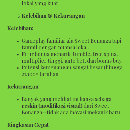
lokal yang kuat
Kelebihan & Kekurangan
Kelebihan:
Gameplay familiar ala Sweet Bonanza tapi
tampil dengan nuansa lokal.
Fitur bonus menarik: tumble, free spins,
multiplier tinggi, ante bet, dan bonus buy.
Potensi kemenangan sangat besar (hingga
21.100× taruhan
Kekurangan:
Banyak yang melihat ini hanya sebagai
reskin (modifikasi visual)
dari Sweet
Bonanza—tidak ada inovasi mekanik baru
Ringkasan Cepat