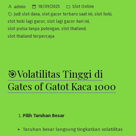
Posted
Posted
18/09/2025
Slot Online
admin
by
in
Tags:
,
,
,
judi slot dana
slot gacor terbaru saat ini
slot hoki
,
,
slot hoki lagi gacor
slot lagi gacor hari ini
,
,
slot pulsa tanpa potongan
slot thailand
slot thailand terpercaya
🎯Volatilitas Tinggi di
Gates of Gatot Kaca 1000
Pilih Taruhan Besar
Taruhan besar langsung tingkatkan volatilitas