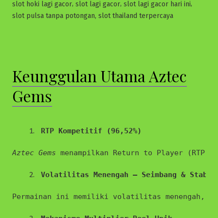
,
,
,
slot hoki lagi gacor
slot lagi gacor
slot lagi gacor hari ini
,
slot pulsa tanpa potongan
slot thailand terpercaya
Keunggulan Utama Aztec
Gems
 RTP Kompetitif (96,52%)
Aztec Gems
 menampilkan Return to Player (RTP) s
 Volatilitas Menengah – Seimbang & Stabil
Permainan ini memiliki volatilitas menengah, me