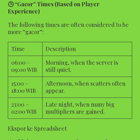
🕒 “Gacor” Times (Based on Player
Experience)
The following times are often considered to be
more “gacor”:
Time
Description
06:00 –
Morning, when the server is
09:00 WIB
still quiet.
15:00 –
Afternoon, when scatters often
18:00 WIB
appear.
23:00 –
Late night, when many big
02:00 WIB
multipliers are gained.
Ekspor ke Spreadsheet