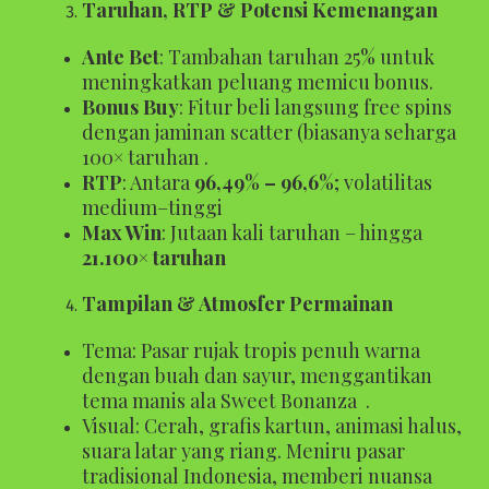
Taruhan, RTP & Potensi Kemenangan
Ante Bet
: Tambahan taruhan 25% untuk
meningkatkan peluang memicu bonus.
Bonus Buy
: Fitur beli langsung free spins
dengan jaminan scatter (biasanya seharga
100× taruhan .
RTP
: Antara
96,49% – 96,6%
; volatilitas
medium–tinggi
Max Win
: Jutaan kali taruhan – hingga
21.100× taruhan
Tampilan & Atmosfer Permainan
Tema: Pasar rujak tropis penuh warna
dengan buah dan sayur, menggantikan
tema manis ala Sweet Bonanza .
Visual: Cerah, grafis kartun, animasi halus,
suara latar yang riang. Meniru pasar
tradisional Indonesia, memberi nuansa