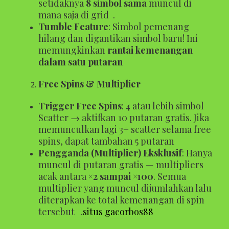
setidaknya
8 simbol sama
muncul di
mana saja di grid .
Tumble Feature
: Simbol pemenang
hilang dan digantikan simbol baru! Ini
memungkinkan
rantai kemenangan
dalam satu putaran
Free Spins & Multiplier
Trigger Free Spins
: 4 atau lebih simbol
Scatter → aktifkan 10 putaran gratis. Jika
memunculkan lagi 3+ scatter selama free
spins, dapat tambahan 5 putaran
Pengganda (Multiplier) Eksklusif
: Hanya
muncul di putaran gratis — multipliers
acak antara
×2 sampai ×100
. Semua
multiplier yang muncul dijumlahkan lalu
diterapkan ke total kemenangan di spin
tersebut .
situs gacorbos88