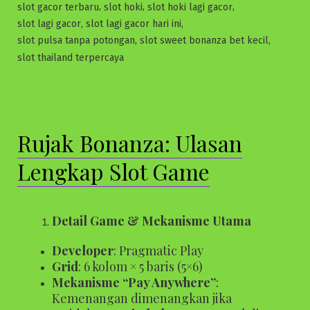
,
,
,
slot gacor terbaru
slot hoki
slot hoki lagi gacor
,
,
slot lagi gacor
slot lagi gacor hari ini
,
,
slot pulsa tanpa potongan
slot sweet bonanza bet kecil
slot thailand terpercaya
Rujak Bonanza: Ulasan
Lengkap Slot Game
Detail Game & Mekanisme Utama
Developer
: Pragmatic Play
Grid
: 6 kolom × 5 baris (5×6)
Mekanisme “Pay Anywhere”
:
Kemenangan dimenangkan jika