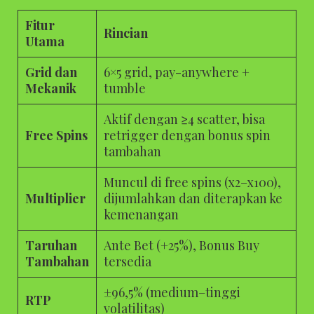
Fitur
Rincian
Utama
Grid dan
6×5 grid, pay-anywhere +
Mekanik
tumble
Aktif dengan ≥4 scatter, bisa
Free Spins
retrigger dengan bonus spin
tambahan
Muncul di free spins (x2–x100),
Multiplier
dijumlahkan dan diterapkan ke
kemenangan
Taruhan
Ante Bet (+25%), Bonus Buy
Tambahan
tersedia
±96,5% (medium–tinggi
RTP
volatilitas)