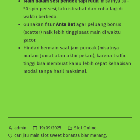
Main dalam sesi pendek tapi rutin
, misalnya 30–
50 spin per sesi, lalu istirahat dan coba lagi di
waktu berbeda.
Gunakan fitur
Ante Bet
agar peluang bonus
(scatter) naik lebih tinggi saat main di waktu
gacor.
Hindari bermain saat jam puncak (misalnya
malam Jumat atau akhir pekan), karena traffic
tinggi bisa membuat kamu lebih cepat kehabisan
modal tanpa hasil maksimal.
Posted
Posted
19/09/2025
Slot Online
admin
by
in
Tags:
,
cari jitu main slot sweet bonanza biar menang