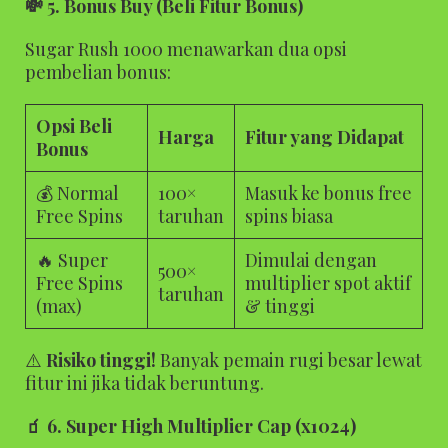
💸 5. Bonus Buy (Beli Fitur Bonus)
Sugar Rush 1000 menawarkan dua opsi
pembelian bonus:
Opsi Beli
Harga
Fitur yang Didapat
Bonus
💰 Normal
100×
Masuk ke bonus free
Free Spins
taruhan
spins biasa
🔥 Super
Dimulai dengan
500×
Free Spins
multiplier spot aktif
taruhan
(max)
& tinggi
⚠️
Risiko tinggi!
Banyak pemain rugi besar lewat
fitur ini jika tidak beruntung.
🧃 6. Super High Multiplier Cap (x1024)