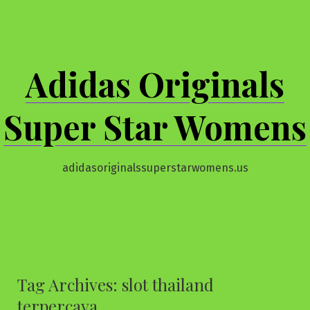
Skip
to
content
Adidas Originals
Super Star Womens
adidasoriginalssuperstarwomens.us
Tag Archives:
slot thailand
terpercaya