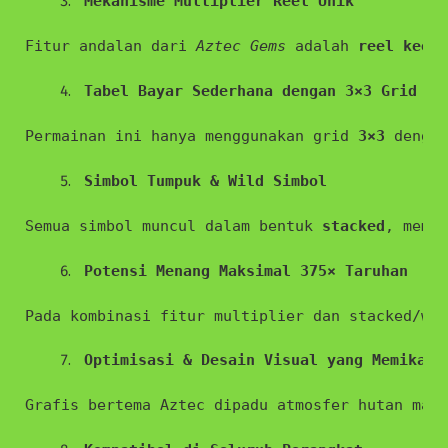
 Mekanisme Multiplier Reel Unik
Fitur andalan dari 
Aztec Gems
 adalah 
reel keemp
 Tabel Bayar Sederhana dengan 3×3 Grid
Permainan ini hanya menggunakan grid 
3×3
 dengan
 Simbol Tumpuk & Wild Simbol
Semua simbol muncul dalam bentuk 
stacked
, memun
 Potensi Menang Maksimal 375× Taruhan
Pada kombinasi fitur multiplier dan stacked/wi
 Optimisasi & Desain Visual yang Memikat
Grafis bertema Aztec dipadu atmosfer hutan mala