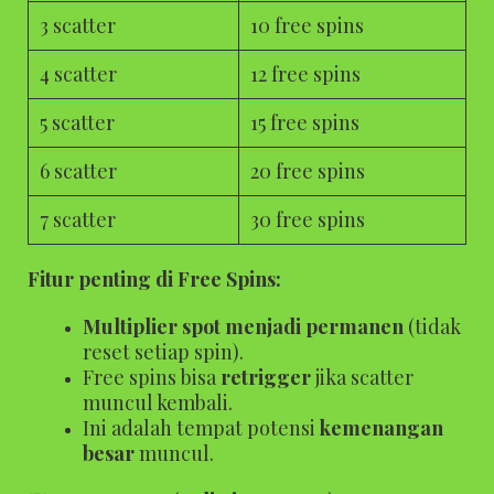
3 scatter
10 free spins
4 scatter
12 free spins
5 scatter
15 free spins
6 scatter
20 free spins
7 scatter
30 free spins
Fitur penting di Free Spins:
Multiplier spot menjadi permanen
(tidak
reset setiap spin).
Free spins bisa
retrigger
jika scatter
muncul kembali.
Ini adalah tempat potensi
kemenangan
besar
muncul.