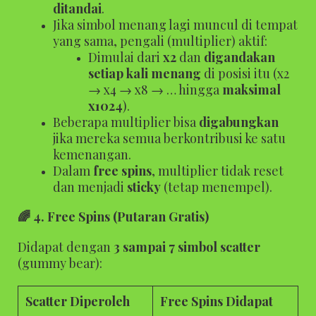
ditandai
.
Jika simbol menang lagi muncul di tempat
yang sama, pengali (multiplier) aktif:
Dimulai dari
x2
dan
digandakan
setiap kali menang
di posisi itu (x2
→ x4 → x8 → … hingga
maksimal
x1024
).
Beberapa multiplier bisa
digabungkan
jika mereka semua berkontribusi ke satu
kemenangan.
Dalam
free spins
, multiplier tidak reset
dan menjadi
sticky
(tetap menempel).
🌈 4. Free Spins (Putaran Gratis)
Didapat dengan
3 sampai 7 simbol scatter
(gummy bear):
Scatter Diperoleh
Free Spins Didapat