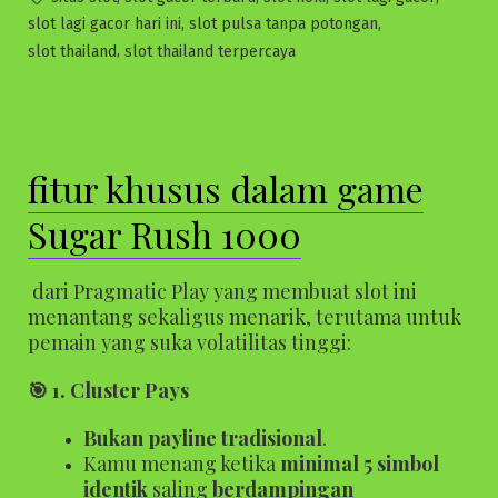
,
,
slot lagi gacor hari ini
slot pulsa tanpa potongan
,
slot thailand
slot thailand terpercaya
fitur khusus dalam game
Sugar Rush 1000
dari Pragmatic Play yang membuat slot ini
menantang sekaligus menarik, terutama untuk
pemain yang suka volatilitas tinggi:
🎯 1. Cluster Pays
Bukan payline tradisional
.
Kamu menang ketika
minimal 5 simbol
identik
saling
berdampingan