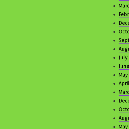
Mar
Febr
Dec
Oct
Sep
Aug
July
June
May
Apri
Mar
Dec
Oct
Aug
May