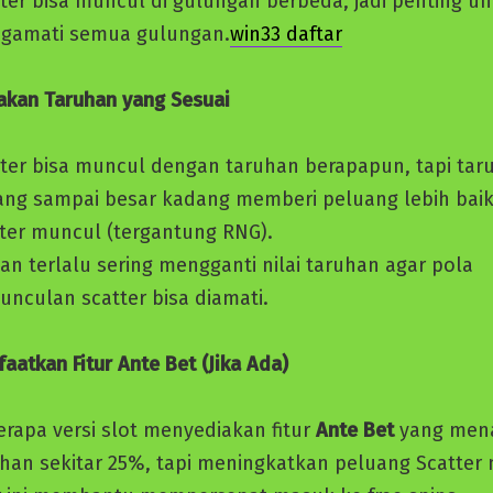
ter bisa muncul di gulungan berbeda, jadi penting u
gamati semua gulungan.
win33 daftar
akan Taruhan yang Sesuai
ter bisa muncul dengan taruhan berapapun, tapi tar
ang sampai besar kadang memberi peluang lebih bai
ter muncul (tergantung RNG).
an terlalu sering mengganti nilai taruhan agar pola
nculan scatter bisa diamati.
aatkan Fitur Ante Bet (Jika Ada)
rapa versi slot menyediakan fitur
Ante Bet
yang men
han sekitar 25%, tapi meningkatkan peluang Scatter