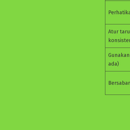
Perhati
Atur tar
konsiste
Gunakan f
ada)
Bersabar