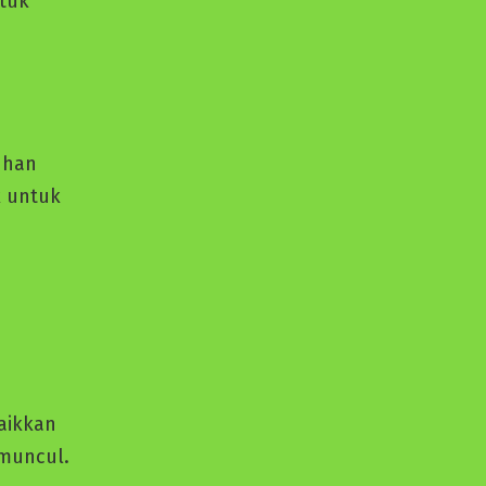
ntuk
uhan
k untuk
aikkan
 muncul.