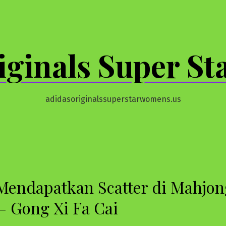
iginals Super S
adidasoriginalssuperstarwomens.us
Mendapatkan Scatter di Mahjon
– Gong Xi Fa Cai