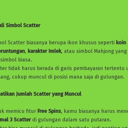
li Simbol Scatter
ol Scatter biasanya berupa ikon khusus seperti
koin
eruntungan
,
karakter Imlek
, atau simbol Mahjong yang
 simbol biasa.
ter tidak harus berada di garis pembayaran tertentu 
ng, cukup muncul di posisi mana saja di gulungan.
atikan Jumlah Scatter yang Muncul
uk memicu fitur
Free Spins
, kamu biasanya harus me
mal 3 Scatter
di gulungan dalam satu putaran.