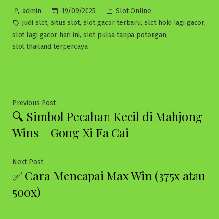
Posted
Posted
19/09/2025
Slot Online
admin
by
in
Tags:
,
,
,
,
judi slot
situs slot
slot gacor terbaru
slot hoki lagi gacor
,
,
slot lagi gacor hari ini
slot pulsa tanpa potongan
slot thailand terpercaya
Post
Previous
Previous Post
🔍 Simbol Pecahan Kecil di Mahjong
post:
navigation
Wins – Gong Xi Fa Cai
Next
Next Post
✅ Cara Mencapai Max Win (375x atau
post:
500x)