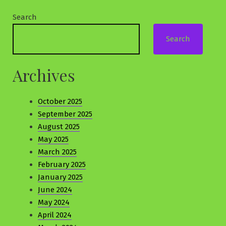
Search
Search
Archives
October 2025
September 2025
August 2025
May 2025
March 2025
February 2025
January 2025
June 2024
May 2024
April 2024