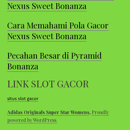
Nexus Sweet Bonanza
Cara Memahami Pola Gacor
Nexus Sweet Bonanza
Pecahan Besar di Pyramid
Bonanza
LINK SLOT GACOR
situs slot gacor
Adidas Originals Super Star Womens
,
Proudly
powered by WordPress.