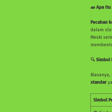
🧱
Apa Itu
Pecahan ke
dalam slo
Meski ser
membentu
🔍 Simbol 
Biasanya,
standar
ya
Simbol P