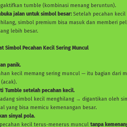
gaktifkan tumble (kombinasi menang beruntun).
uka jalan untuk simbol besar:
Setelah pecahan keci
 hilang, simbol premium bisa masuk dan memberi pe
ng lebih besar.
at Simbol Pecahan Kecil Sering Muncul
an panik.
han kecil memang sering muncul — itu bagian dari 
(acak).
i Tumble setelah pecahan kecil.
adang simbol kecil menghilang → digantikan oleh si
al yang bisa memicu kemenangan besar.
kan sinyal pola.
a pecahan kecil terus-menerus muncul
tanpa kemenan