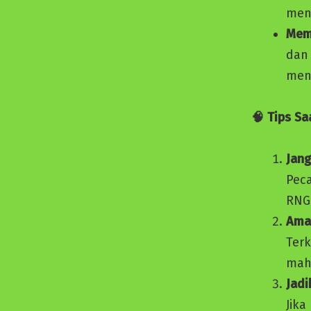
men
Memb
dan
mena
🧠 Tips Sa
Jang
Peca
RNG 
Amat
Terk
mah
Jadi
Jik