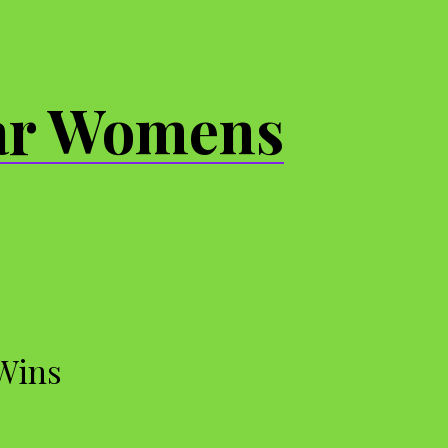
tar Womens
 Wins