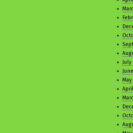
Mar
Febr
Dec
Oct
Sep
Aug
July
June
May
Apri
Mar
Dec
Oct
Aug