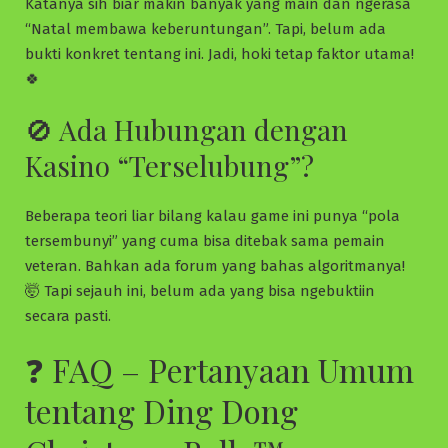
Katanya sih biar makin banyak yang main dan ngerasa
“Natal membawa keberuntungan”. Tapi, belum ada
bukti konkret tentang ini. Jadi, hoki tetap faktor utama!
🍀
🚫 Ada Hubungan dengan
Kasino “Terselubung”?
Beberapa teori liar bilang kalau game ini punya “pola
tersembunyi” yang cuma bisa ditebak sama pemain
veteran. Bahkan ada forum yang bahas algoritmanya!
🤯 Tapi sejauh ini, belum ada yang bisa ngebuktiin
secara pasti.
❓ FAQ – Pertanyaan Umum
tentang Ding Dong