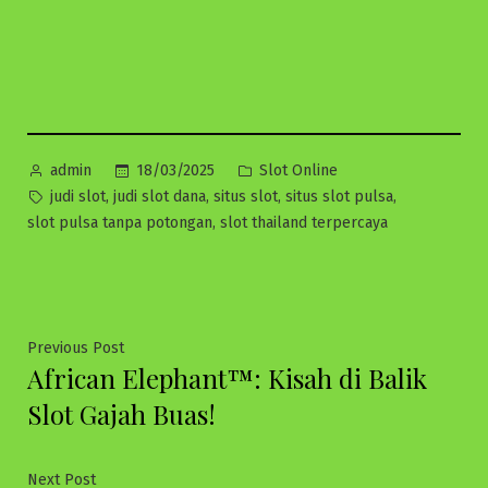
Posted
Posted
18/03/2025
Slot Online
admin
by
in
Tags:
,
,
,
,
judi slot
judi slot dana
situs slot
situs slot pulsa
,
slot pulsa tanpa potongan
slot thailand terpercaya
Post
Previous
Previous Post
African Elephant™: Kisah di Balik
post:
navigation
Slot Gajah Buas!
Next
Next Post