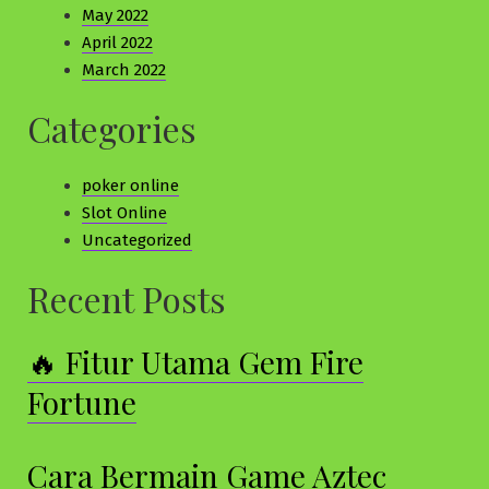
May 2022
April 2022
March 2022
Categories
poker online
Slot Online
Uncategorized
Recent Posts
🔥 Fitur Utama Gem Fire
Fortune
Cara Bermain Game Aztec