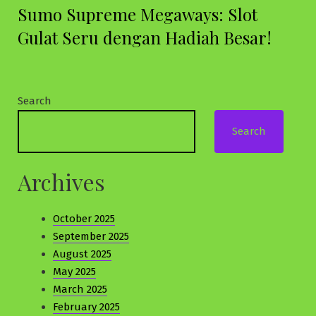
Sumo Supreme Megaways: Slot
post:
Gulat Seru dengan Hadiah Besar!
Search
Search
Archives
October 2025
September 2025
August 2025
May 2025
March 2025
February 2025