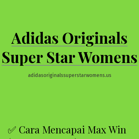
Skip
to
content
Adidas Originals
Super Star Womens
adidasoriginalssuperstarwomens.us
✅ Cara Mencapai Max Win