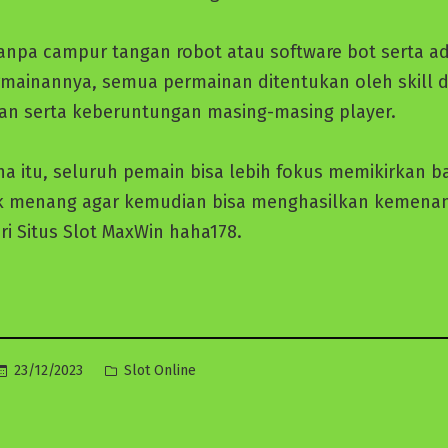
tanpa campur tangan robot atau software bot serta a
mainannya, semua permainan ditentukan oleh skill 
 serta keberuntungan masing-masing player.
na itu, seluruh pemain bisa lebih fokus memikirkan 
k menang agar kemudian bisa menghasilkan kemenan
ri Situs Slot MaxWin haha178.
Posted
23/12/2023
Slot Online
in