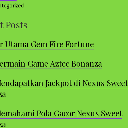
ategorized
t Posts
ur Utama Gem Fire Fortune
ermain Game Aztec Bonanza
endapatkan Jackpot di Nexus Sweet
za
emahami Pola Gacor Nexus Sweet
za