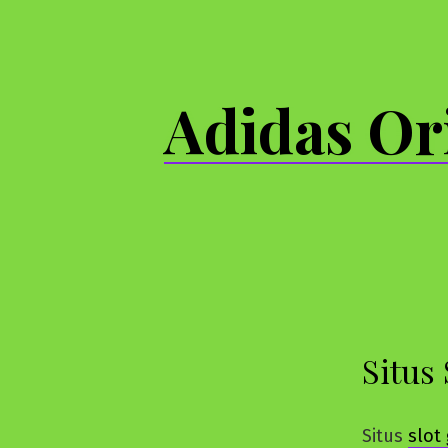
Skip
to
content
Adidas Or
Situs
Situs
slot 