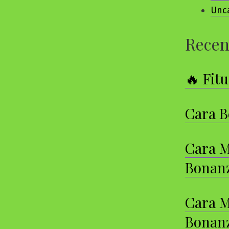
Unc
Recen
🔥 Fit
Cara B
Cara M
Bonan
Cara M
Bonan