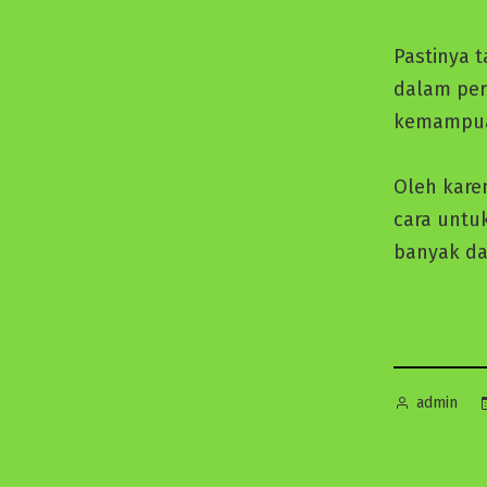
Pastinya 
dalam per
kemampuan
Oleh kare
cara untu
banyak da
Posted
admin
by