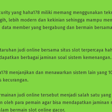
curity yang haha178 miliki memang menggunakan tek
gih, lebih modern dan kekinian sehingga mampu me
data member yang bergabung dan bermain bersama 
taruhan judi online bersama situs slot terpercaya ha
apatkan berbagai jaminan soal sistem kemenangan.
ha178 menjanjikan dan menawarkan sistem lain yang 10
s kecurangan.
rmainan judi online tersebut menjadi salah satu yang
n oleh para pemain agar bisa mendapatkan jaminan
lam bermain slot online gacor.