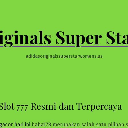
iginals Super S
adidasoriginalssuperstarwomens.us
 Slot 777 Resmi dan Terpercaya
gacor hari ini
haha178 merupakan salah satu pilihan si