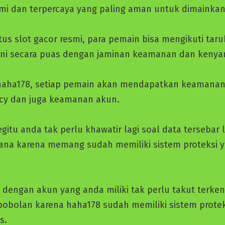
smi dan terpercaya yang paling aman untuk dimainkan
tus slot gacor resmi, para pemain bisa mengikuti taru
sini secara puas dengan jaminan keamanan dan keny
aha178, setiap pemain akan mendapatkan keamanan 
acy dan juga keamanan akun.
itu anda tak perlu khawatir lagi soal data tersebar 
sana karena memang sudah memiliki sistem proteksi 
 dengan akun yang anda miliki tak perlu takut terke
obolan karena haha178 sudah memiliki sistem protek
s.