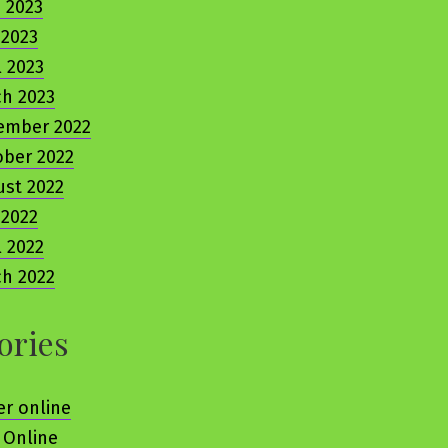
 2023
 2023
l 2023
ch 2023
ember 2022
ober 2022
ust 2022
 2022
l 2022
ch 2022
ories
r online
 Online