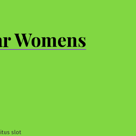
tar Womens
tus slot