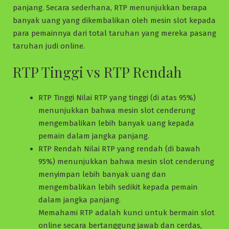
panjang. Secara sederhana, RTP menunjukkan berapa
banyak uang yang dikembalikan oleh mesin slot kepada
para pemainnya dari total taruhan yang mereka pasang
taruhan judi online.
RTP Tinggi vs RTP Rendah
RTP Tinggi Nilai RTP yang tinggi (di atas 95%)
menunjukkan bahwa mesin slot cenderung
mengembalikan lebih banyak uang kepada
pemain dalam jangka panjang.
RTP Rendah Nilai RTP yang rendah (di bawah
95%) menunjukkan bahwa mesin slot cenderung
menyimpan lebih banyak uang dan
mengembalikan lebih sedikit kepada pemain
dalam jangka panjang.
Memahami RTP adalah kunci untuk bermain slot
online secara bertanggung jawab dan cerdas,