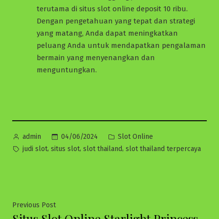
terutama di situs slot online deposit 10 ribu.
Dengan pengetahuan yang tepat dan strategi
yang matang, Anda dapat meningkatkan
peluang Anda untuk mendapatkan pengalaman
bermain yang menyenangkan dan
menguntungkan.
Posted
Posted
04/06/2024
Slot Online
admin
by
in
Tags:
,
,
,
judi slot
situs slot
slot thailand
slot thailand terpercaya
Post
Previous
Previous Post
Situs Slot Online Starlight Princess
post: