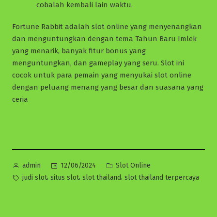
cobalah kembali lain waktu.
Fortune Rabbit adalah slot online yang menyenangkan
dan menguntungkan dengan tema Tahun Baru Imlek
yang menarik, banyak fitur bonus yang
menguntungkan, dan gameplay yang seru. Slot ini
cocok untuk para pemain yang menyukai slot online
dengan peluang menang yang besar dan suasana yang
ceria
Posted
Posted
12/06/2024
Slot Online
admin
by
in
Tags:
,
,
,
judi slot
situs slot
slot thailand
slot thailand terpercaya