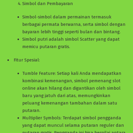
Simbol dan Pembayaran
Simbol-simbol dalam permainan termasuk
berbagai permata berwarna, serta simbol dengan
bayaran lebih tinggi seperti bulan dan bintang.
Simbol putri adalah simbol Scatter yang dapat
memicu putaran gratis.
Fitur Spesial:
Tumble Feature: Setiap kali Anda mendapatkan
kombinasi kemenangan, simbol pemenang slot
online akan hilang dan digantikan oleh simbol
baru yang jatuh dari atas, memungkinkan
peluang kemenangan tambahan dalam satu
putaran.
Multiplier Symbols: Terdapat simbol pengganda
yang dapat muncul selama putaran reguler dan
putaran gratis. Pengganda ini bisa bernilai antara