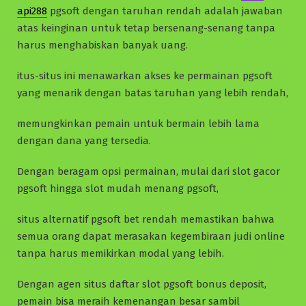
api288
pgsoft dengan taruhan rendah adalah jawaban
atas keinginan untuk tetap bersenang-senang tanpa
harus menghabiskan banyak uang.
itus-situs ini menawarkan akses ke permainan pgsoft
yang menarik dengan batas taruhan yang lebih rendah,
memungkinkan pemain untuk bermain lebih lama
dengan dana yang tersedia.
Dengan beragam opsi permainan, mulai dari slot gacor
pgsoft hingga slot mudah menang pgsoft,
situs alternatif pgsoft bet rendah memastikan bahwa
semua orang dapat merasakan kegembiraan judi online
tanpa harus memikirkan modal yang lebih.
Dengan agen situs daftar slot pgsoft bonus deposit,
pemain bisa meraih kemenangan besar sambil