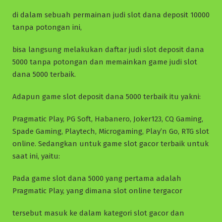
di dalam sebuah permainan judi slot dana deposit 10000
tanpa potongan ini,
bisa langsung melakukan daftar judi slot deposit dana
5000 tanpa potongan dan memainkan game judi slot
dana 5000 terbaik.
Adapun game slot deposit dana 5000 terbaik itu yakni:
Pragmatic Play, PG Soft, Habanero, Joker123, CQ Gaming,
Spade Gaming, Playtech, Microgaming, Play’n Go, RTG slot
online. Sedangkan untuk game slot gacor terbaik untuk
saat ini, yaitu:
Pada game slot dana 5000 yang pertama adalah
Pragmatic Play, yang dimana slot online tergacor
tersebut masuk ke dalam kategori slot gacor dan