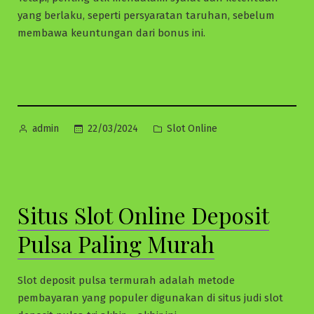
yang berlaku, seperti persyaratan taruhan, sebelum
membawa keuntungan dari bonus ini.
Posted
Posted
22/03/2024
Slot Online
admin
by
in
Situs Slot Online Deposit
Pulsa Paling Murah
Slot deposit pulsa termurah adalah metode
pembayaran yang populer digunakan di situs judi slot