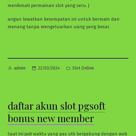
menikmati permainan slot yang seru. J
angan lewatkan kesempatan ini untuk bermain dan
menang tanpa mengeluarkan uang yang besar.
Posted
Posted
22/03/2024
Slot Online
admin
by
in
daftar akun slot pgsoft
bonus new member
Saat ini jadi waktu yang pas utk bergabung dengan web