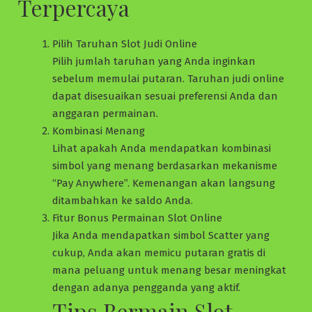
Terpercaya
Pilih Taruhan Slot Judi Online
Pilih jumlah taruhan yang Anda inginkan
sebelum memulai putaran. Taruhan judi online
dapat disesuaikan sesuai preferensi Anda dan
anggaran permainan.
Kombinasi Menang
Lihat apakah Anda mendapatkan kombinasi
simbol yang menang berdasarkan mekanisme
“Pay Anywhere”. Kemenangan akan langsung
ditambahkan ke saldo Anda.
Fitur Bonus Permainan Slot Online
Jika Anda mendapatkan simbol Scatter yang
cukup, Anda akan memicu putaran gratis di
mana peluang untuk menang besar meningkat
dengan adanya pengganda yang aktif.
Tips Bermain Slot