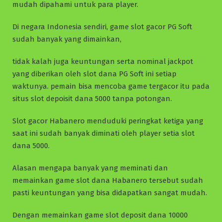
mudah dipahami untuk para player.
Di negara Indonesia sendiri, game slot gacor PG Soft
sudah banyak yang dimainkan,
tidak kalah juga keuntungan serta nominal jackpot
yang diberikan oleh slot dana PG Soft ini setiap
waktunya. pemain bisa mencoba game tergacor itu pada
situs slot depoisit dana 5000 tanpa potongan.
Slot gacor Habanero menduduki peringkat ketiga yang
saat ini sudah banyak diminati oleh player setia slot
dana 5000.
Alasan mengapa banyak yang meminati dan
memainkan game slot dana Habanero tersebut sudah
pasti keuntungan yang bisa didapatkan sangat mudah.
Dengan memainkan game slot deposit dana 10000