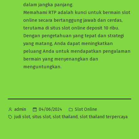
dalam jangka panjang.
Memahami RTP adalah kunci untuk bermain slot
online secara bertanggung jawab dan cerdas,
terutama di situs slot online deposit 10 ribu.
Dengan pengetahuan yang tepat dan strategi
yang matang, Anda dapat meningkatkan
peluang Anda untuk mendapatkan pengalaman
bermain yang menyenangkan dan
menguntungkan.
Posted
Posted
04/06/2024
Slot Online
admin
by
in
Tags:
,
,
,
judi slot
situs slot
slot thailand
slot thailand terpercaya