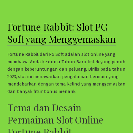
Fortune Rabbit: Slot PG
Soft yang Menggemaskan
Fortune Rabbit dari PG Soft adalah slot online yang
membawa Anda ke dunia Tahun Baru Imlek yang penuh
dengan keberuntungan dan peluang. Dirilis pada tahun
2023, slot ini menawarkan pengalaman bermain yang
mendebarkan dengan tema kelinci yang menggemaskan
dan banyak fitur bonus menarik.
Tema dan Desain
Permainan Slot Online
Fortune Rabbit