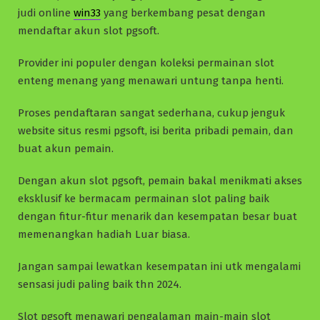
judi online
win33
yang berkembang pesat dengan
mendaftar akun slot pgsoft.
Provider ini populer dengan koleksi permainan slot
enteng menang yang menawari untung tanpa henti.
Proses pendaftaran sangat sederhana, cukup jenguk
website situs resmi pgsoft, isi berita pribadi pemain, dan
buat akun pemain.
Dengan akun slot pgsoft, pemain bakal menikmati akses
eksklusif ke bermacam permainan slot paling baik
dengan fitur-fitur menarik dan kesempatan besar buat
memenangkan hadiah Luar biasa.
Jangan sampai lewatkan kesempatan ini utk mengalami
sensasi judi paling baik thn 2024.
Slot pgsoft menawari pengalaman main-main slot