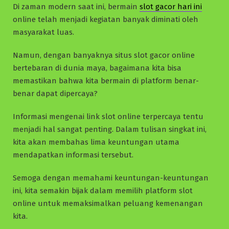
Di zaman modern saat ini, bermain
slot gacor hari ini
online telah menjadi kegiatan banyak diminati oleh
masyarakat luas.
Namun, dengan banyaknya situs slot gacor online
bertebaran di dunia maya, bagaimana kita bisa
memastikan bahwa kita bermain di platform benar-
benar dapat dipercaya?
Informasi mengenai link slot online terpercaya tentu
menjadi hal sangat penting. Dalam tulisan singkat ini,
kita akan membahas lima keuntungan utama
mendapatkan informasi tersebut.
Semoga dengan memahami keuntungan-keuntungan
ini, kita semakin bijak dalam memilih platform slot
online untuk memaksimalkan peluang kemenangan
kita.