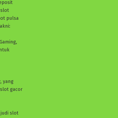
eposit
slot
ot pulsa
akni:
 Gaming,
untuk
, yang
slot gacor
judi slot