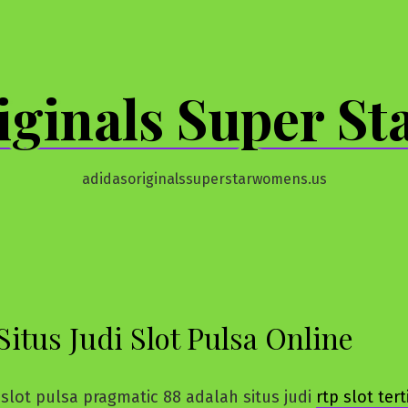
iginals Super S
adidasoriginalssuperstarwomens.us
Situs Judi Slot Pulsa Online
slot pulsa pragmatic 88 adalah situs judi
rtp slot tert