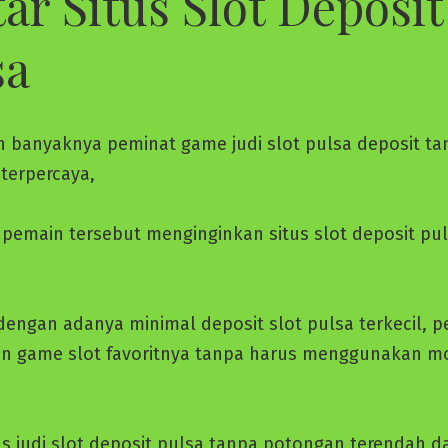
ar Situs Slot Deposit
sa
an banyaknya peminat game judi slot pulsa deposit ta
terpercaya,
a pemain tersebut menginginkan situs slot deposit pu
dengan adanya minimal deposit slot pulsa terkecil, p
 game slot favoritnya tanpa harus menggunakan m
us judi slot deposit pulsa tanpa potongan terendah d