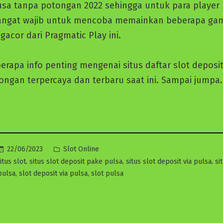
usa tanpa potongan 2022 sehingga untuk para player 
angat wajib untuk mencoba memainkan beberapa gam
 gacor dari Pragmatic Play ini.
erapa info penting mengenai situs daftar slot deposi
ongan terpercaya dan terbaru saat ini. Sampai jumpa.
Posted
22/06/2023
Slot Online
in
,
,
,
itus slot
situs slot deposit pake pulsa
situs slot deposit via pulsa
si
,
,
pulsa
slot deposit via pulsa
slot pulsa