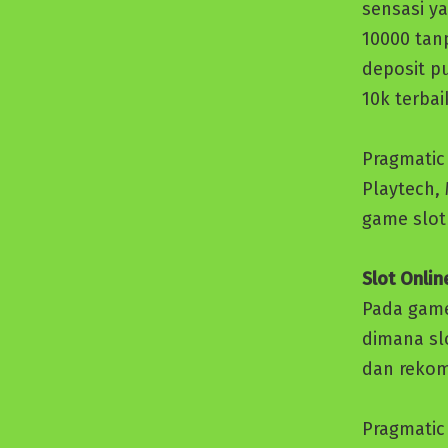
sensasi y
10000 tan
deposit p
10k terbai
Pragmatic
Playtech,
game slot 
Slot Onlin
Pada game
dimana sl
dan rekom
Pragmatic