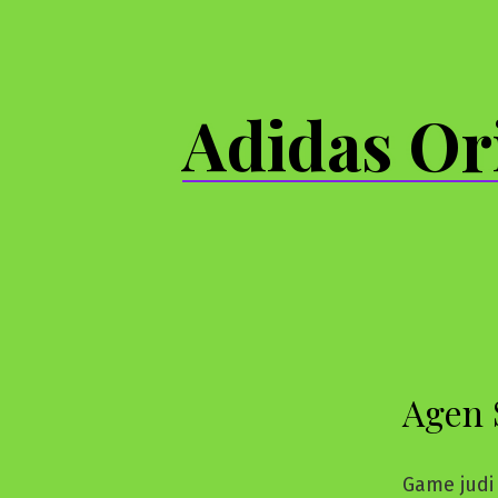
Skip
to
content
Adidas Or
Agen 
Game judi 