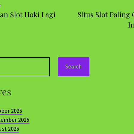
Previous
t
n Slot Hoki Lagi
Situs Slot Paling
post:
ation
I
Search
ves
ober 2025
tember 2025
ust 2025