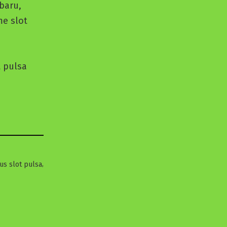
baru,
e slot
t pulsa
,
tus slot pulsa