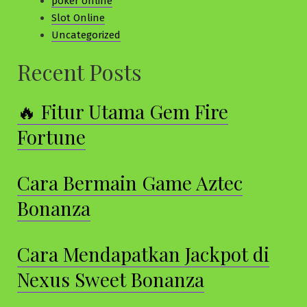
poker online
Slot Online
Uncategorized
Recent Posts
🔥 Fitur Utama Gem Fire
Fortune
Cara Bermain Game Aztec
Bonanza
Cara Mendapatkan Jackpot di
Nexus Sweet Bonanza