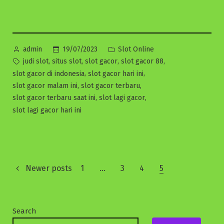
Posted
Posted
19/07/2023
Slot Online
admin
by
in
Tags:
,
,
,
,
judi slot
situs slot
slot gacor
slot gacor 88
,
,
slot gacor di indonesia
slot gacor hari ini
,
,
slot gacor malam ini
slot gacor terbaru
,
,
slot gacor terbaru saat ini
slot lagi gacor
slot lagi gacor hari ini
Posts
Newer posts
1
…
3
4
5
pagination
Search