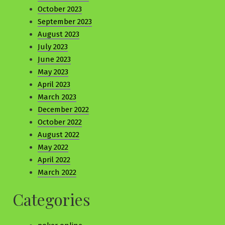
October 2023
September 2023
August 2023
July 2023
June 2023
May 2023
April 2023
March 2023
December 2022
October 2022
August 2022
May 2022
April 2022
March 2022
Categories